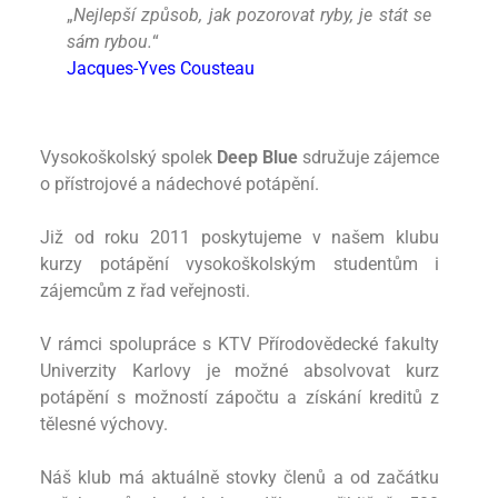
„
Nejlepší způsob, jak pozorovat ryby, je stát se
sám
rybou.
“
Jacques-Yves Cousteau
Vysokoškolský spolek
Deep Blue
sdružuje zájemce
o přístrojové a nádechové potápění.
Již od roku 2011 poskytujeme v našem klubu
kurzy potápění vysokoškolským studentům i
zájemcům z řad veřejnosti.
V rámci spolupráce s KTV Přírodovědecké fakulty
Univerzity Karlovy je možné absolvovat kurz
potápění s možností zápočtu a získání kreditů z
tělesné výchovy.
Náš klub má aktuálně stovky členů a od začátku